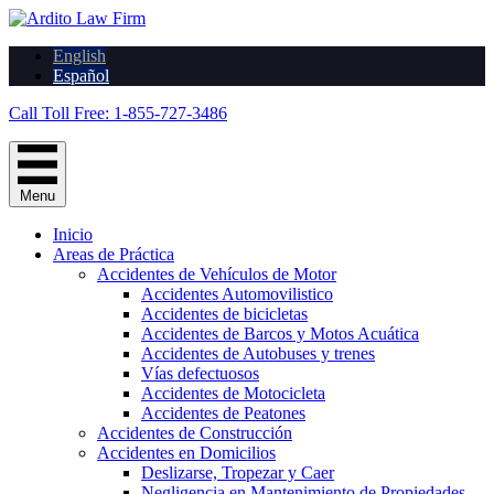
English
Español
Call Toll Free: 1-855-727-3486
Menu
Inicio
Areas de Práctica
Accidentes de Vehículos de Motor
Accidentes Automovilistico
Accidentes de bicicletas
Accidentes de Barcos y Motos Acuática
Accidentes de Autobuses y trenes
Vías defectuosos
Accidentes de Motocicleta
Accidentes de Peatones
Accidentes de Construcción
Accidentes en Domicilios
Deslizarse, Tropezar y Caer
Negligencia en Mantenimiento de Propiedades